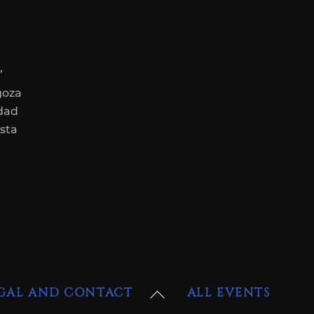
”
goza
idad
sta
Back
GAL AND CONTACT
ALL EVENTS
To