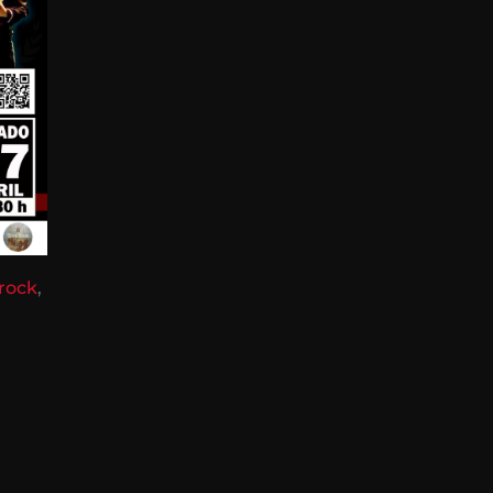
rock
,