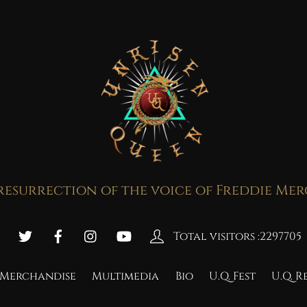
resurrection of the voice of Freddie Me
Total visitors :
2297705
Merchandise
Multimedia
Bio
U.Q. Fest
U.Q. 