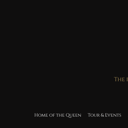
Skip
to
content
The 
Home of the Queen
Tour & Events