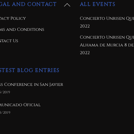
Back
GAL AND CONTACT
ALL EVENTS
To
vacy Policy
Concierto Unrisen Que
Top
2022
ms and Conditions
Concierto Unrisen Qu
tact Us
Alhama de Murcia 8 de
2022
STEST BLOG ENTRIES
ss Conference in San Javier
5/2019
unicado Oficial
5/2019