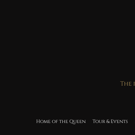
Skip
to
content
The 
Home of the Queen
Tour & Events