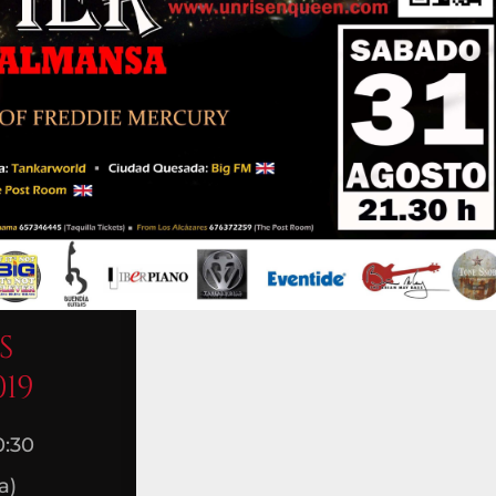
S
019
0:30
a)