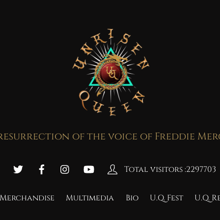
resurrection of the voice of Freddie Me
Total visitors :
2297703
Merchandise
Multimedia
Bio
U.Q. Fest
U.Q. 